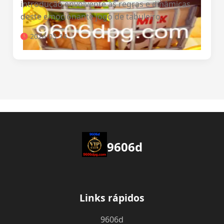
introdução envolvente às regras e dinâmicas
deste emocionante jogo de tabuleiro.
2026-03-14
9606d
Links rápidos
9606d