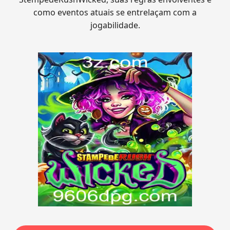
como eventos atuais se entrelaçam com a
jogabilidade.