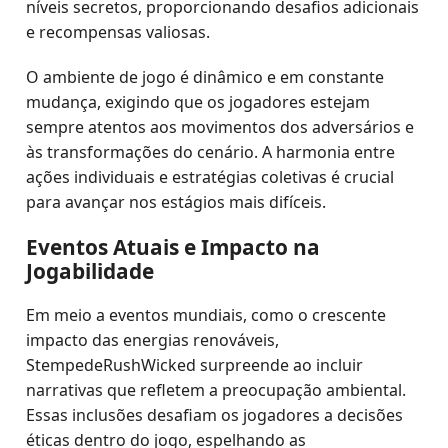
níveis secretos, proporcionando desafios adicionais
e recompensas valiosas.
O ambiente de jogo é dinâmico e em constante
mudança, exigindo que os jogadores estejam
sempre atentos aos movimentos dos adversários e
às transformações do cenário. A harmonia entre
ações individuais e estratégias coletivas é crucial
para avançar nos estágios mais difíceis.
Eventos Atuais e Impacto na
Jogabilidade
Em meio a eventos mundiais, como o crescente
impacto das energias renováveis,
StempedeRushWicked surpreende ao incluir
narrativas que refletem a preocupação ambiental.
Essas inclusões desafiam os jogadores a decisões
éticas dentro do jogo, espelhando as