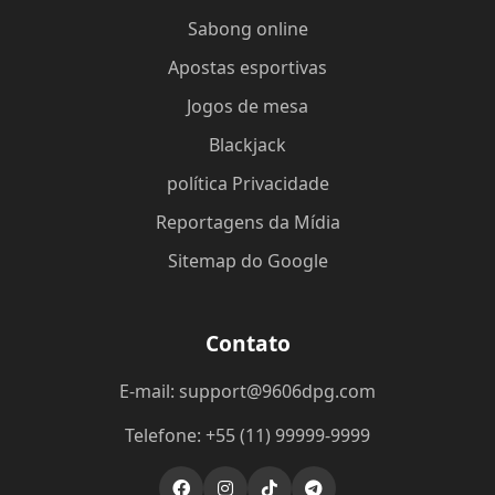
Sabong online
Apostas esportivas
Jogos de mesa
Blackjack
política Privacidade
Reportagens da Mídia
Sitemap do Google
Contato
E-mail: support@9606dpg.com
Telefone: +55 (11) 99999-9999