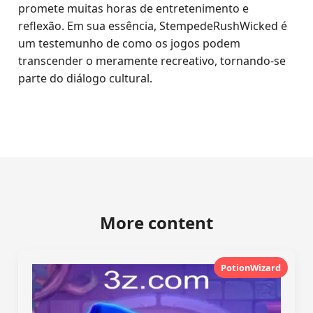
promete muitas horas de entretenimento e
reflexão. Em sua essência, StempedeRushWicked é
um testemunho de como os jogos podem
transcender o meramente recreativo, tornando-se
parte do diálogo cultural.
More content
PotionWizard