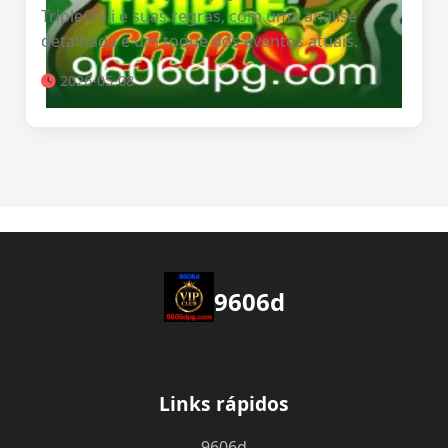
TripleChili e suas regras, com uma análise
detalhada e um toque dos eventos atuais.
2026-05-08
9606d
Links rápidos
9606d