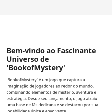
Bem-vindo ao Fascinante
Universo de
'BookofMystery'
'BookofMystery' é um jogo que captura a
imaginação de jogadores ao redor do mundo,
combinando elementos de mistério, aventura e
estratégia. Desde seu lançamento, o jogo atraiu
uma base de fãs dedicada e se destacou por sua
jogabilidade única e envolvente.