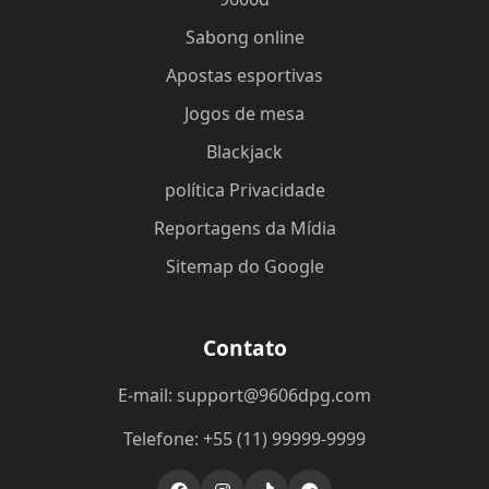
Sabong online
Apostas esportivas
Jogos de mesa
Blackjack
política Privacidade
Reportagens da Mídia
Sitemap do Google
Contato
E-mail: support@9606dpg.com
Telefone: +55 (11) 99999-9999