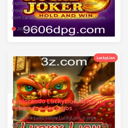
Explore tudo sobre RoyalJoker, um jogo
inovador que combina estratégia e diversão
com características únicas e eventos atuais.
2026-02-19
LuckyLion
Explorando LuckyLion: O Novo
Fenômeno dos Jogos
Descubra tudo sobre LuckyLion, o jogo
inovador que está conquistando jogadores ao