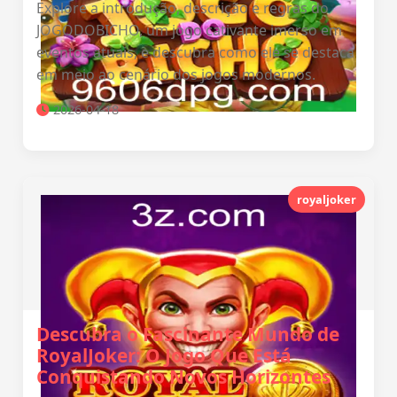
Explore a introdução, descrição e regras do
JOGODOBICHO, um jogo cativante imerso em
eventos atuais, e descubra como ele se destaca
em meio ao cenário dos jogos modernos.
2026-04-18
royaljoker
Descubra o Fascinante Mundo de
RoyalJoker: O Jogo Que Está
Conquistando Novos Horizontes