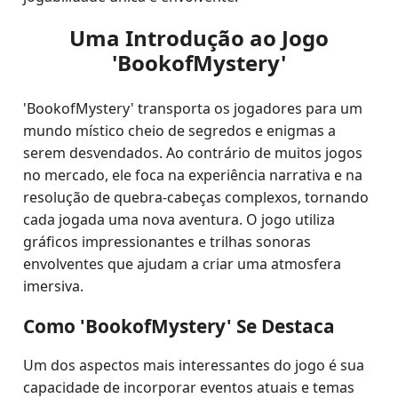
Uma Introdução ao Jogo
'BookofMystery'
'BookofMystery' transporta os jogadores para um
mundo místico cheio de segredos e enigmas a
serem desvendados. Ao contrário de muitos jogos
no mercado, ele foca na experiência narrativa e na
resolução de quebra-cabeças complexos, tornando
cada jogada uma nova aventura. O jogo utiliza
gráficos impressionantes e trilhas sonoras
envolventes que ajudam a criar uma atmosfera
imersiva.
Como 'BookofMystery' Se Destaca
Um dos aspectos mais interessantes do jogo é sua
capacidade de incorporar eventos atuais e temas