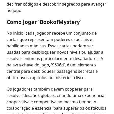
decifrar códigos e descobrir segredos para avançar
no jogo.
Como Jogar 'BookofMystery'
No início, cada jogador recebe um conjunto de
cartas que representam poderes especiais e
habilidades mágicas. Essas cartas podem ser
usadas para desbloquear novos níveis ou ajudar a
resolver enigmas particularmente desafiadores. A
palavra-chave do jogo, '9606d', é um elemento
central para desbloquear passagens secretas e
abrir novos capítulos no misterioso livro.
Os jogadores também devem cooperar para
resolver desafios globais, criando uma experiência
cooperativa e competitiva ao mesmo tempo. A
colaboração é essencial para superar os obstáculos