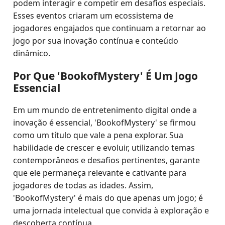
podem interagir e competir em desafios especiais.
Esses eventos criaram um ecossistema de
jogadores engajados que continuam a retornar ao
jogo por sua inovação contínua e conteúdo
dinâmico.
Por Que 'BookofMystery' É Um Jogo
Essencial
Em um mundo de entretenimento digital onde a
inovação é essencial, 'BookofMystery' se firmou
como um título que vale a pena explorar. Sua
habilidade de crescer e evoluir, utilizando temas
contemporâneos e desafios pertinentes, garante
que ele permaneça relevante e cativante para
jogadores de todas as idades. Assim,
'BookofMystery' é mais do que apenas um jogo; é
uma jornada intelectual que convida à exploração e
descoberta contínua.