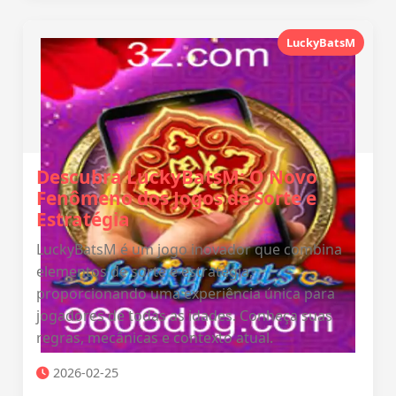
LuckyBatsM
Descubra LuckyBatsM: O Novo
Fenômeno dos Jogos de Sorte e
Estratégia
LuckyBatsM é um jogo inovador que combina
elementos de sorte e estratégia,
proporcionando uma experiência única para
jogadores de todas as idades. Conheça suas
regras, mecânicas e contexto atual.
2026-02-25