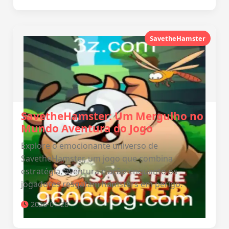
SavetheHamster
SavetheHamster: Um Mergulho no
Mundo Aventura do Jogo
Explore o emocionante universo de
SavetheHamster, um jogo que combina
estratégia, aventura e ação enquanto os
jogadores resgatam hamsters em perigo.
2026-01-28