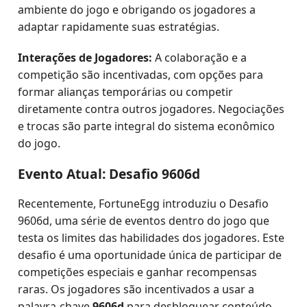
ambiente do jogo e obrigando os jogadores a
adaptar rapidamente suas estratégias.
Interações de Jogadores:
A colaboração e a
competição são incentivadas, com opções para
formar alianças temporárias ou competir
diretamente contra outros jogadores. Negociações
e trocas são parte integral do sistema econômico
do jogo.
Evento Atual: Desafio 9606d
Recentemente, FortuneEgg introduziu o Desafio
9606d, uma série de eventos dentro do jogo que
testa os limites das habilidades dos jogadores. Este
desafio é uma oportunidade única de participar de
competições especiais e ganhar recompensas
raras. Os jogadores são incentivados a usar a
palavra-chave
9606d
para desbloquear conteúdo