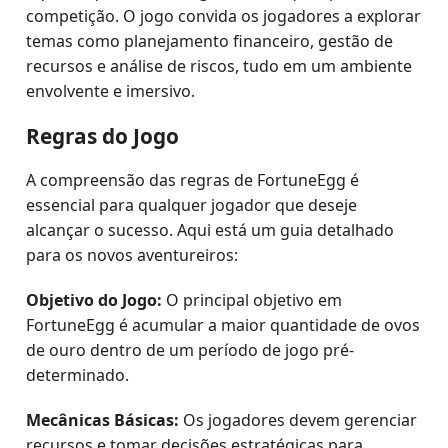
competição. O jogo convida os jogadores a explorar
temas como planejamento financeiro, gestão de
recursos e análise de riscos, tudo em um ambiente
envolvente e imersivo.
Regras do Jogo
A compreensão das regras de FortuneEgg é
essencial para qualquer jogador que deseje
alcançar o sucesso. Aqui está um guia detalhado
para os novos aventureiros:
Objetivo do Jogo:
O principal objetivo em
FortuneEgg é acumular a maior quantidade de ovos
de ouro dentro de um período de jogo pré-
determinado.
Mecânicas Básicas:
Os jogadores devem gerenciar
recursos e tomar decisões estratégicas para