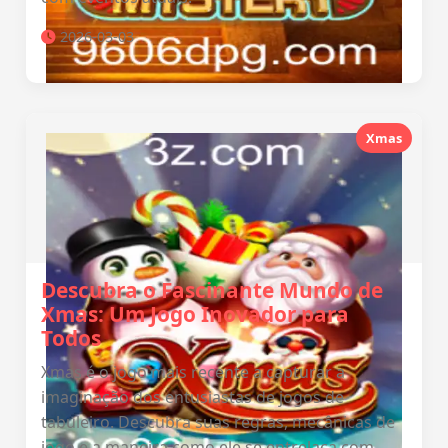
2026-03-03
Xmas
Descubra o Fascinante Mundo de
Xmas: Um Jogo Inovador para
Todos
Xmas é o jogo mais recente a capturar a
imaginação dos entusiastas de jogos de
tabuleiro. Descubra suas regras, mecânicas de
jogo e a maneira como ele se entrelaça com