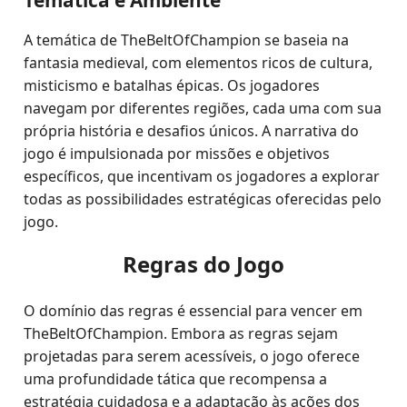
Temática e Ambiente
A temática de TheBeltOfChampion se baseia na
fantasia medieval, com elementos ricos de cultura,
misticismo e batalhas épicas. Os jogadores
navegam por diferentes regiões, cada uma com sua
própria história e desafios únicos. A narrativa do
jogo é impulsionada por missões e objetivos
específicos, que incentivam os jogadores a explorar
todas as possibilidades estratégicas oferecidas pelo
jogo.
Regras do Jogo
O domínio das regras é essencial para vencer em
TheBeltOfChampion. Embora as regras sejam
projetadas para serem acessíveis, o jogo oferece
uma profundidade tática que recompensa a
estratégia cuidadosa e a adaptação às ações dos