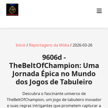
Início
/
Reportagens da Mídia
/ 2026-03-26
9606d -
TheBeltOfChampion: Uma
Jornada Épica no Mundo
dos Jogos de Tabuleiro
Descubra o fascinante universo de
TheBeltOfChampion, um jogo de tabuleiro inovador
e suas regras intrigantes que prometem capturar a