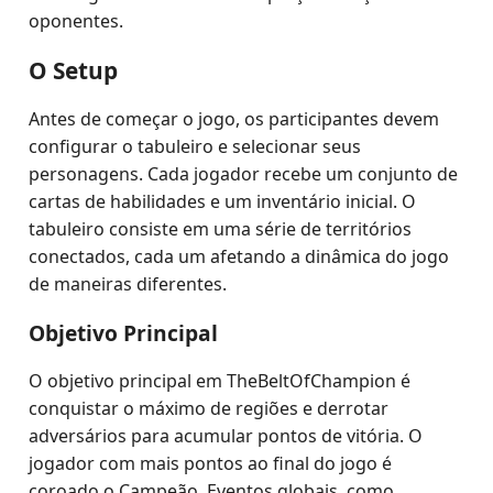
oponentes.
O Setup
Antes de começar o jogo, os participantes devem
configurar o tabuleiro e selecionar seus
personagens. Cada jogador recebe um conjunto de
cartas de habilidades e um inventário inicial. O
tabuleiro consiste em uma série de territórios
conectados, cada um afetando a dinâmica do jogo
de maneiras diferentes.
Objetivo Principal
O objetivo principal em TheBeltOfChampion é
conquistar o máximo de regiões e derrotar
adversários para acumular pontos de vitória. O
jogador com mais pontos ao final do jogo é
coroado o Campeão. Eventos globais, como