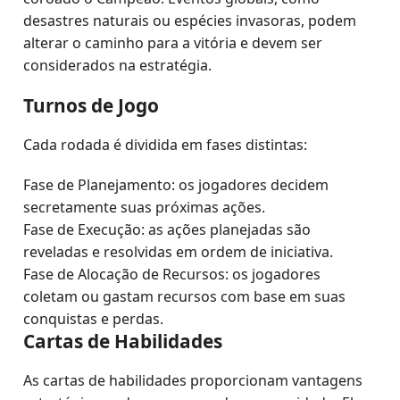
desastres naturais ou espécies invasoras, podem
alterar o caminho para a vitória e devem ser
considerados na estratégia.
Turnos de Jogo
Cada rodada é dividida em fases distintas:
Fase de Planejamento: os jogadores decidem
secretamente suas próximas ações.
Fase de Execução: as ações planejadas são
reveladas e resolvidas em ordem de iniciativa.
Fase de Alocação de Recursos: os jogadores
coletam ou gastam recursos com base em suas
conquistas e perdas.
Cartas de Habilidades
As cartas de habilidades proporcionam vantagens