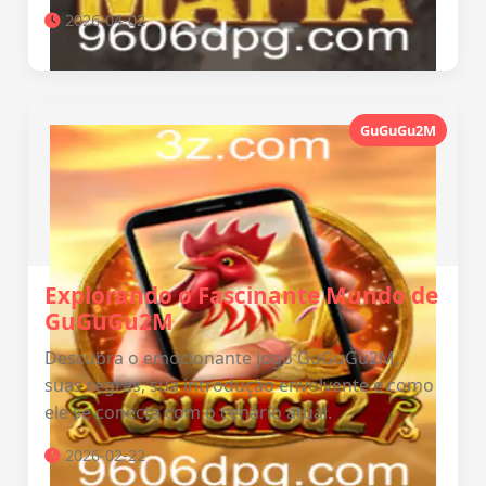
2026-04-02
GuGuGu2M
Explorando o Fascinante Mundo de
GuGuGu2M
Descubra o emocionante jogo GuGuGu2M,
suas regras, sua introdução envolvente e como
ele se conecta com o cenário atual.
2026-02-22